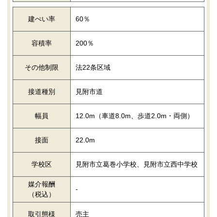
建ぺい率
60％
容積率
200％
その他制限
法22条区域
接道種別
見附市道
幅員
12.0m（車道8.0m、歩道2.0m・両側）
接面
22.0m
学校区
見附市立葛巻小学校、見附市立西中学校
媒介報酬
-
（税込）
取引態様
売主