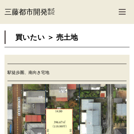
三藤都市開発
株式
会社
買いたい ＞ 売土地
駅徒歩圏、南向き宅地