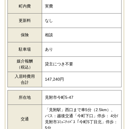
町内費
実費
更新料
なし
保険
相談
駐車場
あり
媒介報酬
貸主につき不要
（税込）
入居時費用
147,240円
合計
所在地
見附市今町5-47
「見附駅」西口まで車5分（2.5km）、
バス：越後交通「今町下口」停歩： 4分/
交通
見附市ｺﾐｭﾆﾃｨﾊﾞｽ「今町5丁目北」停歩：
5分