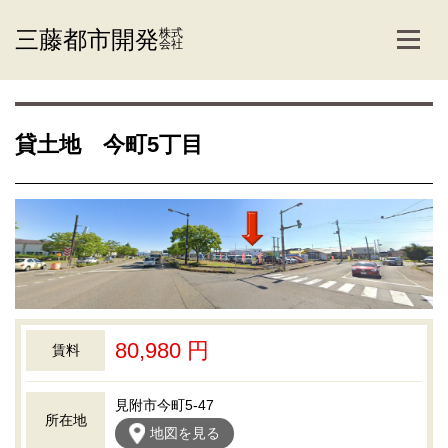
三藤都市開発
株式
会社
貸土地 今町5丁目
80,980 円
賃料
見附市今町5-47
所在地
地図を見る