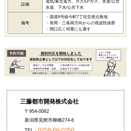
電気/東北電力、ガス/LPガス、水道/公営
設備
水道、下水/公共下水
・国道8号線今町7丁目交差点角地
備考
・長岡・三条両方向からの視認性抜群
・間口広く何業にも適す
三藤都市開発株式会社
〒954-0082
新潟県見附市柳橋274-6
0258-66-0350
TEL：