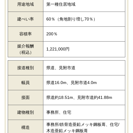
用途地域
第一種住居地域
建ぺい率
60％（角地割り増し70％）
容積率
200％
媒介報酬
1,221,000円
（税込）
接道種別
県道、見附市道
幅員
県道16.0m、見附市道4.0m
接面
県道約18.51m、見附市道約41.88m
建物種別
事務所、住宅
事務所/鉄骨造亜鉛メッキ鋼板葺、住宅/
構造
木造亜鉛メッキ鋼板葺