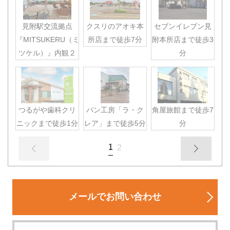
見附駅交流拠点
クスリのアオキ本
セブンイレブン見
『MITSUKERU（ミ
所店まで徒歩7分
附本所店まで徒歩3
ツケル）』内観２
分
つるがや歯科クリ
パン工房「ラ・ク
角屋旅館まで徒歩7
ニックまで徒歩1分
レア」まで徒歩5分
分
1
2
メールでお問い合わせ