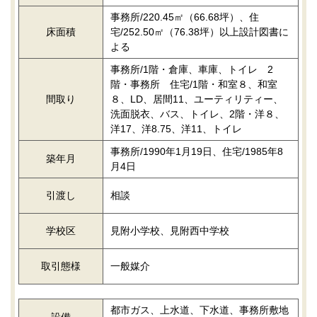
事務所/220.45㎡（66.68坪）、住
床面積
宅/252.50㎡（76.38坪）以上設計図書に
よる
事務所/1階・倉庫、車庫、トイレ 2
階・事務所 住宅/1階・和室８、和室
間取り
８、LD、居間11、ユーティリティー、
洗面脱衣、バス、トイレ、2階・洋８、
洋17、洋8.75、洋11、トイレ
事務所/1990年1月19日、住宅/1985年8
築年月
月4日
引渡し
相談
学校区
見附小学校、見附西中学校
取引態様
一般媒介
都市ガス、上水道、下水道、事務所敷地
設備